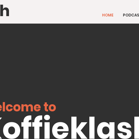
sh
HOME
PODCA
lcome to
offieklas