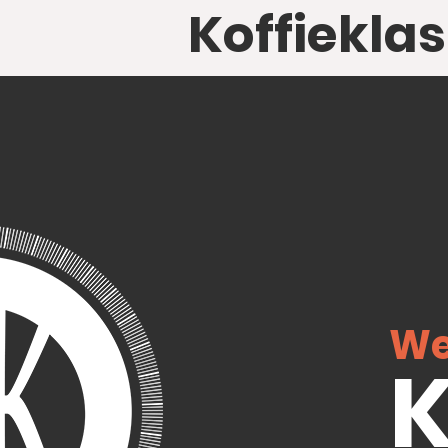
Koffiekla
We
K